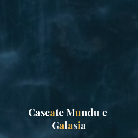
C
a
s
c
a
t
e
M
u
n
d
u
e
G
a
l
a
s
i
a