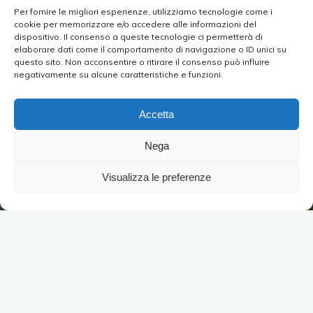
Per fornire le migliori esperienze, utilizziamo tecnologie come i
cookie per memorizzare e/o accedere alle informazioni del
dispositivo. Il consenso a queste tecnologie ci permetterà di
elaborare dati come il comportamento di navigazione o ID unici su
questo sito. Non acconsentire o ritirare il consenso può influire
negativamente su alcune caratteristiche e funzioni.
Accetta
Nega
Visualizza le preferenze
Difficile rendere a parole l’atmosfera sospesa che si respira sul
percorso che porta a queste preziose gemme aspromontane.
Siamo nel territorio di Molochio, sulla strada che porta a
monte Trepitò, quando un piccolo slargo con un cartello
colpisce la nostra attenzione. È l’imbocco del sentiero per le