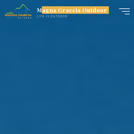
Salta
Magna Graecia Outdoor
al
LIFE IS OUTDOOR
contenuto