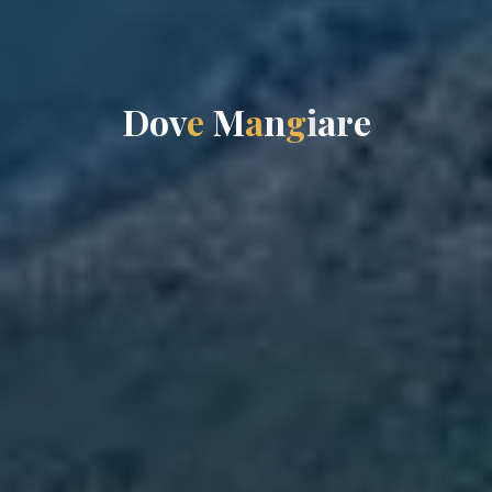
D
o
v
e
M
a
n
g
i
a
r
e