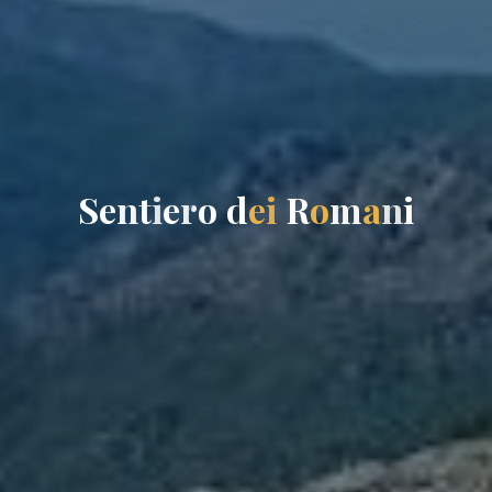
S
e
n
t
i
e
r
o
d
e
i
R
o
m
a
n
i