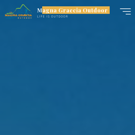
Salta
Magna Graecia Outdoor
al
LIFE IS OUTDOOR
contenuto