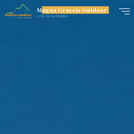
Salta
Magna Graecia Outdoor
al
LIFE IS OUTDOOR
contenuto