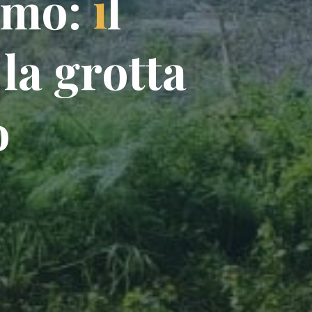
m
o
:
i
l
l
a
g
r
o
t
t
t
a
o