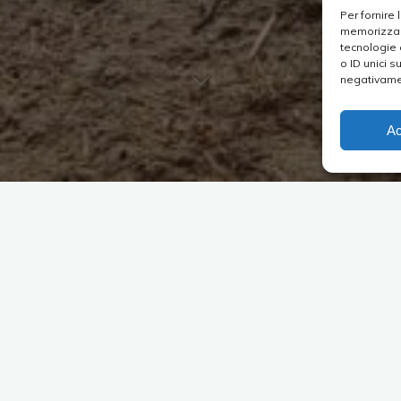
Per fornire
memorizzare
tecnologie 
o ID unici s
negativamen
Ac
o ignorata dal punto di vista escursionistico, c’è un percorso
lli: un piccolo canyon ed una grotta anticamente abitata da
a una storia legata alle incursioni turchesche e che gli abitanti
el vallone Cuppari, affluente della fiumara Armo. È lungo
 strette anse, tra alte pareti di arenaria prima di diventare