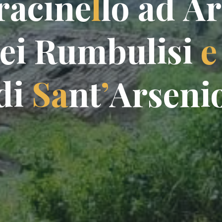
r
r
a
c
i
n
e
l
l
o
a
d
A
r
e
i
R
u
m
b
u
l
i
s
i
e
d
i
S
a
n
t
’
A
r
s
e
n
i