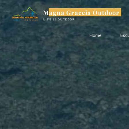
Salta
Magna Graecia Outdoor
al
contenuto
LIFE IS OUTDOOR
Home
Escu