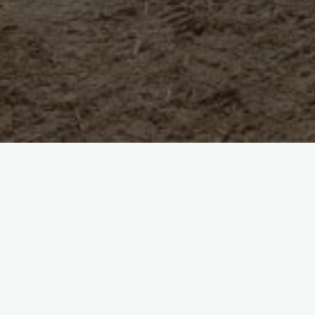
Alla periferia sud di Reggio Calabria, spess
che permette di ammirare due piccoli gioie
un Santo nostrano.
Il canyon dei Rumbulisi, il cui nome viene d
di Armo raccontano ancora oggi, si trova n
poche decine di metri e si snoda, con le sue