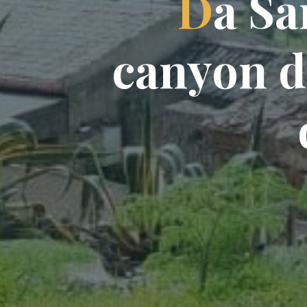
D
a
S
a
c
a
n
y
o
n
d